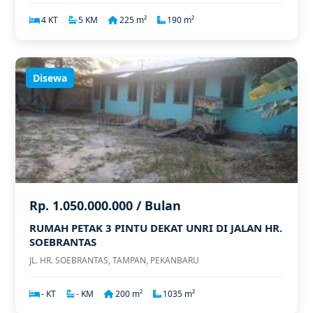
4 KT
5 KM
225 m²
190 m²
Disewa
Rp. 1.050.000.000 / Bulan
RUMAH PETAK 3 PINTU DEKAT UNRI DI JALAN HR.
SOEBRANTAS
JL. HR. SOEBRANTAS, TAMPAN, PEKANBARU
- KT
- KM
200 m²
1035 m²